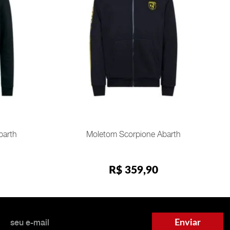
PP
INDISPONÍVEL
barth
Moletom Scorpione Abarth
R$
359
,
90
Enviar