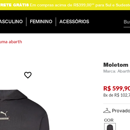
Em compras acima de R$399,00** para Sul e Sudest
FRETE GRÁTIS
Buscar
ASCULINO
FEMININO
ACESSÓRIOS
puma abarth
Moletom 
Abart
R$
599
,
9
8
R$
102
,
Provado
COR