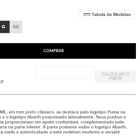
Tabela de Medidas
G
GG
COMPRAR
CALCULAR O
FRETE
EP
 ML, em tom preto clássico, se destaca pelo logotipo Puma na
to e o logotipo Abarth posicionado lateralmente. Seus punhos e
na proporcionam um ajuste confortável, complementado pela
rra na parte inferior. A parte posterior exibe o logotipo Abarth,
a estilo e autenticidade a este moletom moderno e versátil.