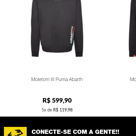
G
GG
ADICIONAR AO CARRINHO
AD
Moletom III Puma Abarth
Mo
R$
599
,
90
5
R$
119
,
98
CONECTE-SE COM A GENTE!!