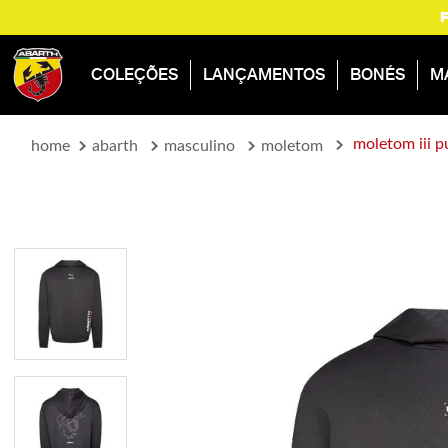
COLEÇÕES
LANÇAMENTOS
BONÉS
M
moletom iii 
abarth
masculino
moletom