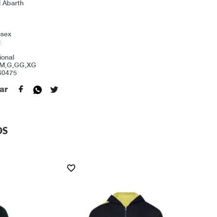
l Abarth
ssex
:
ional
,M,G,GG,XG
 60475
ar
OS