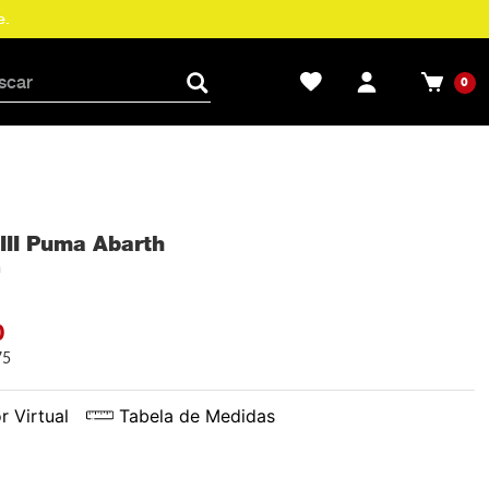
e.
0
III Puma Abarth
h
0
75
r Virtual
Tabela de Medidas