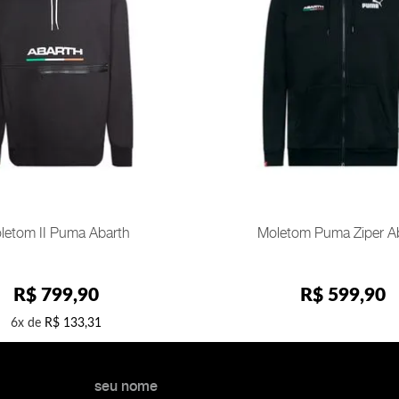
PP
INDISPONÍVEL
ICIONAR AO CARRINHO
letom II Puma Abarth
Moletom Puma Ziper A
R$
799
,
90
R$
599
,
90
6
R$
133
,
31