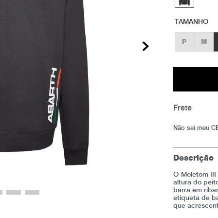
TAMANHO
P
M
Não sei meu C
Descrição
O Moletom III
altura do pei
barra em riba
etiqueta de ba
que acrescent