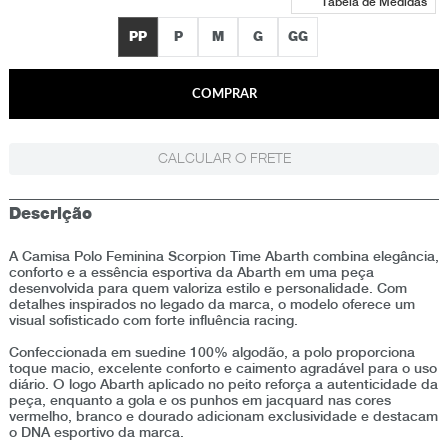
Tabela de Medidas
PP
P
M
G
GG
COMPRAR
CALCULAR O FRETE
Descrição
A Camisa Polo Feminina Scorpion Time Abarth combina elegância,
conforto e a essência esportiva da Abarth em uma peça
desenvolvida para quem valoriza estilo e personalidade. Com
detalhes inspirados no legado da marca, o modelo oferece um
visual sofisticado com forte influência racing.
Confeccionada em suedine 100% algodão, a polo proporciona
toque macio, excelente conforto e caimento agradável para o uso
diário. O logo Abarth aplicado no peito reforça a autenticidade da
peça, enquanto a gola e os punhos em jacquard nas cores
vermelho, branco e dourado adicionam exclusividade e destacam
o DNA esportivo da marca.