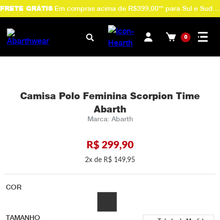
Em compras acima de R$399,00** para Sul e Sudeste.
FRETE GRÁTIS
0
Camisa Polo Feminina Scorpion Time
Abarth
Abarth
R$
299
,
90
2
R$
149
,
95
COR
TAMANHO