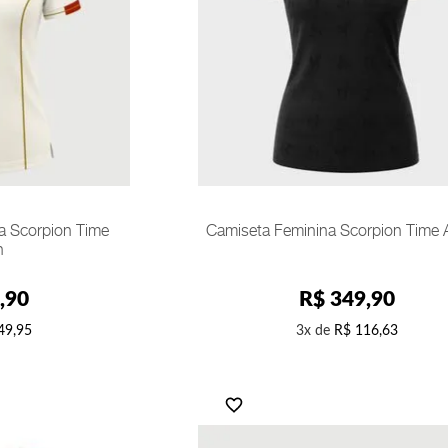
PP
AR
COMPRAR
a Scorpion Time
Camiseta Feminina Scorpion Time 
h
,
90
R$
349
,
90
49
,
95
3
R$
116
,
63