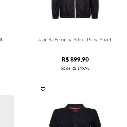
GG
COMPRAR
th
Jaqueta Feminina Addict Puma Abarth
R$
899
,
90
6
R$
149
,
98