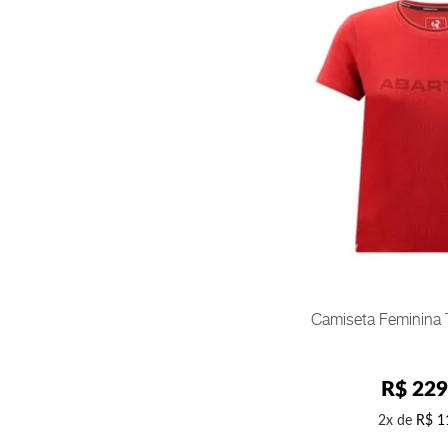
PP
COMPR
Camiseta Feminina 
R$
229
2
R$
1