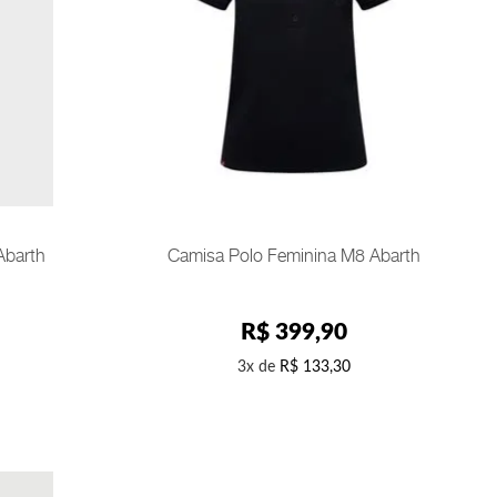
M
COMPRAR
Abarth
Camisa Polo Feminina M8 Abarth
R$
399
,
90
3
R$
133
,
30