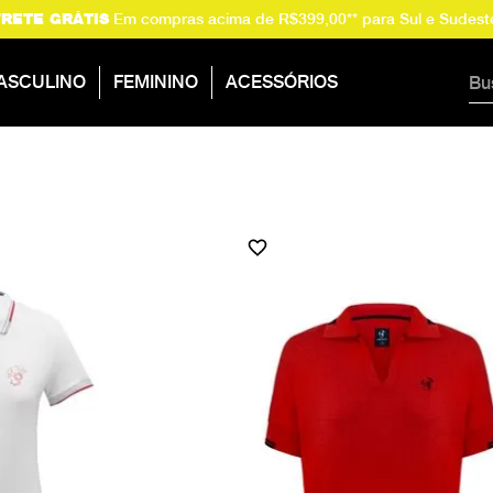
Em compras acima de R$399,00** para Sul e Sudest
FRETE GRÁTIS
Buscar
ASCULINO
FEMININO
ACESSÓRIOS