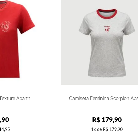
PP
AR
COMPRAR
Texture Abarth
Camiseta Feminina Scorpion Aba
,
90
R$
179
,
90
14
,
95
1
R$
179
,
90