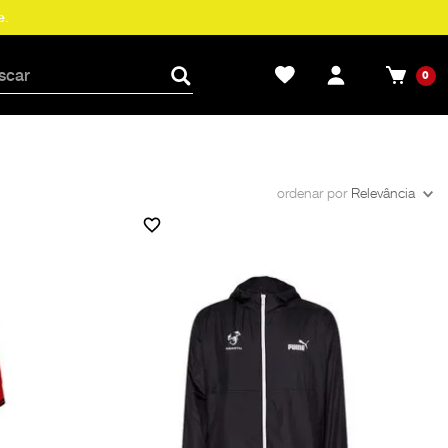
e.
0
ordenar por
Relevância