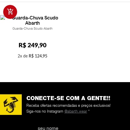
Guarda-Chuva Scudo Abarth
R$
249
,
90
2
R$
124
,
95
CONECTE-SE COM A GENTE!!
Receba ofertas recomendadas e preços exclusivos!
Siga-nos no Instagram
@abarth.wear
*